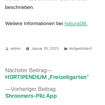
beschrieben.
Weitere Informationen bei
NaturaDB.
Veröffentlicht
Veröffentlicht
admin
Januar 25, 2023
Aufgestöbert!
von
unter
Nächster
Nächster Beitrag
HORTIPENDIUM „Freizeitgarten“
Beitrag:
Beitragsnavigation
Vorheriger
Vorheriger Beitrag
Shroomers-Pilz App
Beitrag: