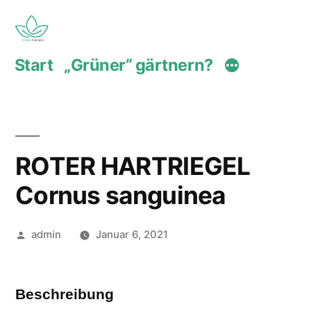
Zum
Inhalt
Start
„Grüner“ gärtnern?
springen
ROTER HARTRIEGEL
Cornus sanguinea
Veröffentlicht
admin
Januar 6, 2021
von
Beschreibung