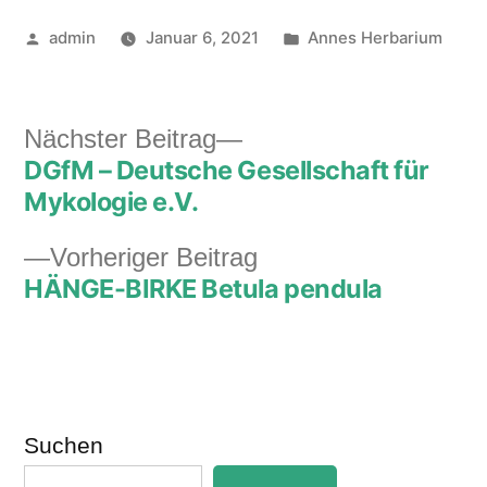
Veröffentlicht
Veröffentlicht
admin
Januar 6, 2021
Annes Herbarium
von
unter
Nächster
Nächster Beitrag
DGfM – Deutsche Gesellschaft für
Beitrag:
Beitragsnavigation
Mykologie e.V.
Vorheriger
Vorheriger Beitrag
HÄNGE-BIRKE Betula pendula
Beitrag:
Suchen